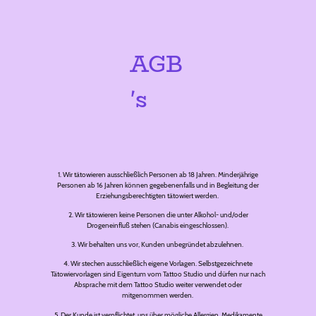
AGB
's
1. Wir tätowieren ausschließlich Personen ab 18 Jahren. Minderjährige
Personen ab 16 Jahren können gegebenenfalls und in Begleitung der
Erziehungsberechtigten tätowiert werden.
2. Wir tätowieren keine Personen die unter Alkohol- und/oder
Drogeneinfluß stehen (Canabis eingeschlossen).
3. Wir behalten uns vor, Kunden unbegründet abzulehnen.
4. Wir stechen ausschließlich eigene Vorlagen. Selbstgezeichnete
Tätowiervorlagen sind Eigentum vom Tattoo Studio und dürfen nur nach
Absprache mit dem Tattoo Studio weiter verwendet oder
mitgenommen werden.
5. Der Kunde ist verpflichtet, uns über mögliche Allergien, Medikamente