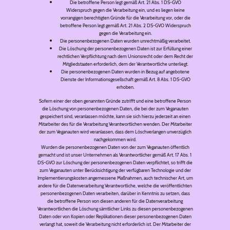
Die betroffene Person legt gemäß Art. 21 Abs. 1 DS-GVO
Widerspruch gegen die Verarbeitung ein, und es liegen keine
vorrangigen berechtigten Gründe für die Verarbeitung vor, oder die
betroffene Person legt gemäß Art. 21 Abs. 2 DS-GVO Widerspruch
gegen die Verarbeitung ein.
Die personenbezogenen Daten wurden unrechtmäßig verarbeitet.
Die Löschung der personenbezogenen Daten ist zur Erfüllung einer
rechtlichen Verpflichtung nach dem Unionsrecht oder dem Recht der
Mitgliedstaaten erforderlich, dem der Verantwortliche unterliegt.
Die personenbezogenen Daten wurden in Bezug auf angebotene
Dienste der Informationsgesellschaft gemäß Art. 8 Abs. 1 DS-GVO
erhoben.
Sofern einer der oben genannten Gründe zutrifft und eine betroffene Person
die Löschung von personenbezogenen Daten, die bei der zum Veganauten
gespeichert sind, veranlassen möchte, kann sie sich hierzu jederzeit an einen
Mitarbeiter des für die Verarbeitung Verantwortlichen wenden. Der Mitarbeiter
der zum Veganauten wird veranlassen, dass dem Löschverlangen unverzüglich
nachgekommen wird.
Wurden die personenbezogenen Daten von der zum Veganauten öffentlich
gemacht und ist unser Unternehmen als Verantwortlicher gemäß Art. 17 Abs. 1
DS-GVO zur Löschung der personenbezogenen Daten verpflichtet, so trifft die
zum Veganauten unter Berücksichtigung der verfügbaren Technologie und der
Implementierungskosten angemessene Maßnahmen, auch technischer Art, um
andere für die Datenverarbeitung Verantwortliche, welche die veröffentlichten
personenbezogenen Daten verarbeiten, darüber in Kenntnis zu setzen, dass
die betroffene Person von diesen anderen für die Datenverarbeitung
Verantwortlichen die Löschung sämtlicher Links zu diesen personenbezogenen
Daten oder von Kopien oder Replikationen dieser personenbezogenen Daten
verlangt hat, soweit die Verarbeitung nicht erforderlich ist. Der Mitarbeiter der