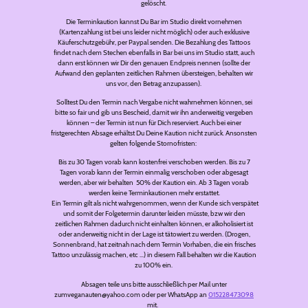
gelöscht.
Die Terminkaution kannst Du Bar im Studio direkt vornehmen
(Kartenzahlung ist bei uns leider nicht möglich) oder auch exklusive
Käuferschutzgebühr, per Paypal senden. Die Bezahlung des Tattoos
findet nach dem Stechen ebenfalls in Bar bei uns im Studio statt, auch
dann erst können wir Dir den genauen Endpreis nennen (sollte der
Aufwand den geplanten zeitlichen Rahmen übersteigen, behalten wir
uns vor, den Betrag anzupassen).
Solltest Du den Termin nach Vergabe nicht wahrnehmen können, sei
bitte so fair und gib uns Bescheid, damit wir ihn anderweitig vergeben
können – der Termin ist nun für Dich reserviert. Auch bei einer
fristgerechten Absage erhältst Du Deine Kaution nicht zurück. Ansonsten
gelten folgende Stornofristen:
Bis zu 30 Tagen vorab kann kostenfrei verschoben werden. Bis zu 7
Tagen vorab kann der Termin einmalig verschoben oder abgesagt
werden, aber wir behalten 50% der Kaution ein. Ab 3 Tagen vorab
werden keine Terminkautionen mehr erstattet.
Ein Termin gilt als nicht wahrgenommen, wenn der Kunde sich verspätet
und somit der Folgetermin darunter leiden müsste, bzw wir den
zeitlichen Rahmen dadurch nicht einhalten können, er alkoholisiert ist
oder anderweitig nicht in der Lage ist tätowiert zu werden. (Drogen,
Sonnenbrand, hat zeitnah nach dem Termin Vorhaben, die ein frisches
Tattoo unzulässig machen, etc …) in diesem Fall behalten wir die Kaution
zu 100% ein.
Absagen teile uns bitte ausschließlich per Mail unter
zumveganauten@yahoo.com oder per WhatsApp an
015228473098
mit.