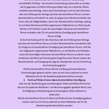
einschließlich Profiling — beruhenden Entscheidung unterworfen zu werden,
die ihr gegenüber rechtliche Wirkung entfaltet oder sie in ähnlicher Weise
erheblich beeinträchtigt, sofern die Entscheidung (1) nicht für den Abschluss
oder die Erfüllung eines Vertrags zwischen der betroffenen Person und dem
Verantwortlichen erforderlich ist, oder (2) aufgrund von Rechtsvorschriften der
Union oder der Mitgliedstaaten, denen der Verantwortliche unterliegt, zulässig
ist und diese Rechtsvorschriften angemessene Maßnahmen zur Wahrung der
Rechte und Freiheiten sowie der berechtigten Interessen der betroffenen
Person enthalten oder (3) mit ausdrücklicher Einwilligung der betroffenen
Person erfolgt.
Ist die Entscheidung (1) für den Abschluss oder die Erfüllung eines Vertrags
zwischen der betroffenen Person und dem Verantwortlichen erforderlich oder
(2) erfolgt sie mit ausdrücklicher Einwilligung der betroffenen Person, trifft die
zum Veganauten angemessene Maßnahmen, um die Rechte und Freiheiten
sowie die berechtigten Interessen der betroffenen Person zu wahren, wozu
mindestens das Recht auf Erwirkung des Eingreifens einer Person seitens des
Verantwortlichen, auf Darlegung des eigenen Standpunkts und auf Anfechtung
der Entscheidung gehört.
Möchte die betroffene Person Rechte mit Bezug auf automatisierte
Entscheidungen geltend machen, kann sie sich hierzu jederzeit an einen
Mitarbeiter des für die Verarbeitung Verantwortlichen wenden.
i) Recht auf Widerruf einer datenschutzrechtlichen Einwilligung
Jede von der Verarbeitung personenbezogener Daten betroffene Person hat
das vom Europäischen Richtlinien- und Verordnungsgeber gewährte Recht, eine
Einwilligung zur Verarbeitung personenbezogener Daten jederzeit zu
widerrufen.
Möchte die betroffene Person ihr Recht auf Widerruf einer Einwilligung geltend
machen, kann sie sich hierzu jederzeit an einen Mitarbeiter des für die
Verarbeitung Verantwortlichen wenden.