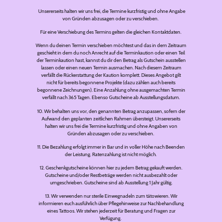
Unsererseits halten wir uns frei, die Termine kurzfristig und ohne Angabe
von Gründen abzusagen oder zu verschieben.
Für eine Verschiebung des Termins gelten die gleichen Kontaktdaten.
Wenn du deinen Termin verschieben möchtest und das in dem Zeitraum
geschieht in dem du noch Anrecht auf die Terminkaution oder einen Teil
der Terminkaution hast, kannst du dir den Betrag als Gutschein ausstellen
lassen oder einen neuen Termin ausmachen. Nach diesem Zeitraum
verfällt die Rückerstattung der Kaution komplett. Dieses Angebot gilt
nicht für bereits begonnene Projekte (dazu zählen auch bereits
begonnene Zeichnungen). Eine Anzahlung ohne ausgemachten Termin
verfällt nach 365 Tagen. Ebenso Gutscheine ab Ausstellungsdatum.
10. Wir behalten uns vor, den genannten Betrag anzupassen, sofern der
Aufwand den geplanten zeitlichen Rahmen übersteigt. Unsererseits
halten wir uns frei die Termine kurzfristig und ohne Angaben von
Gründen abzusagen oder zu verschieben.
11. Die Bezahlung erfolgt immer in Bar und in voller Höhe nach Beenden
der Leistung. Ratenzahlung ist nicht möglich.
12. Geschenkgutscheine können hier zu jedem Betrag gekauft werden.
Gutscheine und/oder Restbeträge werden nicht ausbezahlt oder
umgeschrieben. Gutscheine sind ab Ausstellung 1 Jahr gültig.
13. Wir verwenden nur sterile Einwegnadeln zum tätowieren. Wir
informieren euch ausführlich über Pflegehinweise zur Nachbehandlung
eines Tattoos. Wir stehen jederzeit für Beratung und Fragen zur
Verfügung.