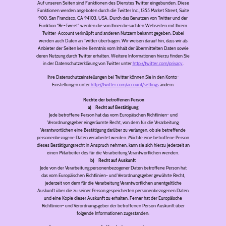
Auf unseren Seiten sind Funktionen des Dienstes Twitter eingebunden. Diese
Funktionen werden angeboten durch die Twitter Inc., 1355 Market Street, Suite
900, San Francisco, CA 94103, USA. Durch das Benutzen von Twitter und der
Funktion "Re-Tweet" werden die von Ihnen besuchten Webseiten mit Ihrem
Twitter-Account verknüpft und anderen Nutzern bekannt gegeben. Dabei
werden auch Daten an Twitter übertragen. Wir weisen darauf hin, dass wir als
Anbieter der Seiten keine Kenntnis vom Inhalt der übermittelten Daten sowie
deren Nutzung durch Twitter erhalten. Weitere Informationen hierzu finden Sie
in der Datenschutzerklärung von Twitter unter
http://twitter.com/privacy
.
Ihre Datenschutzeinstellungen bei Twitter können Sie in den Konto-
Einstellungen unter
http://twitter.com/account/settings
ändern.
Rechte der betroffenen Person
a) Recht auf Bestätigung
Jede betroffene Person hat das vom Europäischen Richtlinien- und
Verordnungsgeber eingeräumte Recht, von dem für die Verarbeitung
Verantwortlichen eine Bestätigung darüber zu verlangen, ob sie betreffende
personenbezogene Daten verarbeitet werden. Möchte eine betroffene Person
dieses Bestätigungsrecht in Anspruch nehmen, kann sie sich hierzu jederzeit an
einen Mitarbeiter des für die Verarbeitung Verantwortlichen wenden.
b) Recht auf Auskunft
Jede von der Verarbeitung personenbezogener Daten betroffene Person hat
das vom Europäischen Richtlinien- und Verordnungsgeber gewährte Recht,
jederzeit von dem für die Verarbeitung Verantwortlichen unentgeltliche
Auskunft über die zu seiner Person gespeicherten personenbezogenen Daten
und eine Kopie dieser Auskunft zu erhalten. Ferner hat der Europäische
Richtlinien- und Verordnungsgeber der betroffenen Person Auskunft über
folgende Informationen zugestanden: