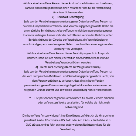
Möchte eine betroffene Person dieses Auskunftsrecht in Anspruch nehmen,
kann sie sich hierzu jederzeit an einen Mitarbeiter des für die Verarbeitung
Verantwortlichen wenden.
c) Recht auf Berichtigung
Jede von der Verarbeitung personenbezogener Daten betroffene Person hat
das vom Europäischen Richtlinien- und Verordnungsgeber gewährte Recht, die
unverzügliche Berichtigung sie betreffender unrichtiger personenbezogener
Daten zu verlangen. Ferner steht der betroffenen Person das Recht zu, unter
Berücksichtigung der Zwecke der Verarbeitung, die Vervollständigung
unvollständiger personenbezogener Daten — auch mittels einer ergänzenden
Erklärung — zu verlangen.
Möchte eine betroffene Person dieses Berichtigungsrecht in Anspruch
nehmen, kann sie sich hierzu jederzeit an einen Mitarbeiter des für die
Verarbeitung Verantwortlichen wenden.
d) Recht auf Löschung (Recht auf Vergessen werden)
Jede von der Verarbeitung personenbezogener Daten betroffene Person hat
das vom Europäischen Richtlinien- und Verordnungsgeber gewährte Recht, von
dem Verantwortlichen zu verlangen, dass die sie betreffenden
personenbezogenen Daten unverzüglich gelöscht werden, sofern einer der
folgenden Gründe zutrifft und soweit die Verarbeitung nicht erforderlich ist:
Die personenbezogenen Daten wurden für solche Zwecke erhoben
oder auf sonstige Weise verarbeitet, für welche sie nicht mehr
notwendig sind.
Die betroffene Person widerruft ihre Einwilligung, auf die sich die Verarbeitung
gemäß Art. 6 Abs. 1 Buchstabe a DS-GVO oder Art. 9 Abs. 2 Buchstabe a DS-
GVO stützte, und es fehlt an einer anderweitigen Rechtsgrundlage für die
Verarbeitung.