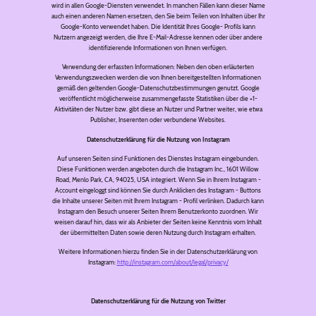
wird in allen Google-Diensten verwendet. In manchen Fällen kann dieser Name
auch einen anderen Namen ersetzen, den Sie beim Teilen von Inhalten über Ihr
Google-Konto verwendet haben. Die Identität Ihres Google- Profils kann
Nutzern angezeigt werden, die Ihre E-Mail-Adresse kennen oder über andere
identifizierende Informationen von Ihnen verfügen.
Verwendung der erfassten Informationen: Neben den oben erläuterten
Verwendungszwecken werden die von Ihnen bereitgestellten Informationen
gemäß den geltenden Google-Datenschutzbestimmungen genutzt. Google
veröffentlicht möglicherweise zusammengefasste Statistiken über die +1-
Aktivitäten der Nutzer bzw. gibt diese an Nutzer und Partner weiter, wie etwa
Publisher, Inserenten oder verbundene Websites.
Datenschutzerklärung für die Nutzung von Instagram
Auf unseren Seiten sind Funktionen des Dienstes Instagram eingebunden.
Diese Funktionen werden angeboten durch die Instagram Inc., 1601 Willow
Road, Menlo Park, CA, 94025, USA integriert. Wenn Sie in Ihrem Instagram -
Account eingeloggt sind können Sie durch Anklicken des Instagram - Buttons
die Inhalte unserer Seiten mit Ihrem Instagram - Profil verlinken. Dadurch kann
Instagram den Besuch unserer Seiten Ihrem Benutzerkonto zuordnen. Wir
weisen darauf hin, dass wir als Anbieter der Seiten keine Kenntnis vom Inhalt
der übermittelten Daten sowie deren Nutzung durch Instagram erhalten.
Weitere Informationen hierzu finden Sie in der Datenschutzerklärung von
Instagram:
http://instagram.com/about/legal/privacy/
Datenschutzerklärung für die Nutzung von Twitter