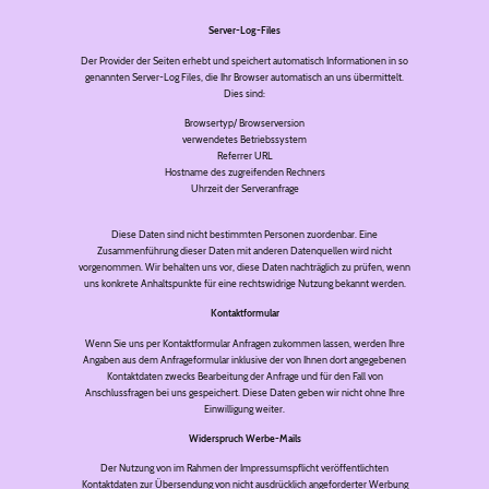
Server-Log-Files
Der Provider der Seiten erhebt und speichert automatisch Informationen in so
genannten Server-Log Files, die Ihr Browser automatisch an uns übermittelt.
Dies sind:
Browsertyp/ Browserversion
verwendetes Betriebssystem
Referrer URL
Hostname des zugreifenden Rechners
Uhrzeit der Serveranfrage
Diese Daten sind nicht bestimmten Personen zuordenbar. Eine
Zusammenführung dieser Daten mit anderen Datenquellen wird nicht
vorgenommen. Wir behalten uns vor, diese Daten nachträglich zu prüfen, wenn
uns konkrete Anhaltspunkte für eine rechtswidrige Nutzung bekannt werden.
Kontaktformular
Wenn Sie uns per Kontaktformular Anfragen zukommen lassen, werden Ihre
Angaben aus dem Anfrageformular inklusive der von Ihnen dort angegebenen
Kontaktdaten zwecks Bearbeitung der Anfrage und für den Fall von
Anschlussfragen bei uns gespeichert. Diese Daten geben wir nicht ohne Ihre
Einwilligung weiter.
Widerspruch Werbe-Mails
Der Nutzung von im Rahmen der Impressumspflicht veröffentlichten
Kontaktdaten zur Übersendung von nicht ausdrücklich angeforderter Werbung