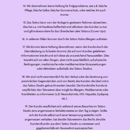
14. Wir übernehmen keine Haftung für Folgeprobleme, wie z.B. falsche
Pflege, falsche Salbe, falscher Sonnenschutz, oder welcher Art auch
immer.
15. Das Tattoo kann von der Vorlage in gewissem Rahmen abweichen,
dies hat u.a. mit Hautbeschaffenheit und still sitzen des Kunden zu tun
und gilt insbesondere für das Überdecken alter Tattoos (Cover-Ups)
16. In seltenen Fällen können durch die Tattoo Farbe Allergien auftreten
17. Wir können keine Haftung übernehmen, wenn der Kunde durch die
Dienstleistung zu Schaden kommt, die auf vom Kunden gelieferten
Informationen beruht und sich diese als unzureichend herausstellen. Dies
bezieht sich vor allen Dingen, aber nicht ausschließlich, auf physische
Bedingungen, medizinische oder medikamentöse Voraussetzungen
oder Aktivitäten außerhalb des Tattoo Studios.
18. Wir sind nicht verantwortlich für den Verlust oder die Zerstörung von
persönlichen Gegenständen und von Besitz des Kunden die (der) mit in
das Tattoo Studio gebracht wurden (wurde). Die Kundin/der Kunde ist
verpflichtet, den Tätowierer über mögliche Allergien, Medikamente oder
Krankheiten zu informieren (z.B. Neurodermitis, HIV, Hepatitis, Epilepsie,
etc.).
19. Der Kunde verpflichtet sich, während seines Besuches im Tattoo
Studio eine angemessene Verhaltensweise an den Tag zu legen. Sollte
sich der Kunde selbst nach einer Verwarnung weiterhin nicht
angemessen verhalten, hat der/die TätowiererIn das Recht, den/die
Kunden/Kundin aus dem Tattoo Studio zu verweisen und
gegebenenfalls ein Hausverbot auszusprechen.