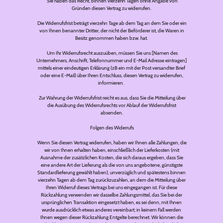
Sie haben das Recht, binnen vierzehn Tagen ohne Angabe von
Gründen diesen Vertrag zu widerrufen.
Die Widerrufsfrist beträgt vierzehn Tage ab dem Tag an dem Sie oder ein
von Ihnen benannter Dritter, der nicht der Beförderer ist, die Waren in
Besitz genommen haben bzw. hat.
Um Ihr Widerrufsrecht auszuüben, müssen Sie uns [Namen des
Unternehmers, Anschrift, Telefonnummer und E-Mail Adresse eintragen]
mittels einer eindeutigen Erklärung (zB ein mit der Post versandter Brief
oder eine E-Mail) über Ihren Entschluss, diesen Vertrag zu widerrufen,
informieren.
Zur Wahrung der Widerrufsfrist reicht es aus, dass Sie die Mitteilung über
die Ausübung des Widerrufsrechts vor Ablauf der Widerrufsfrist
absenden.
Folgen des Widerrufs
Wenn Sie diesen Vertrag widerrufen, haben wir Ihnen alle Zahlungen, die
wir von Ihnen erhalten haben, einschließlich der Lieferkosten (mit
Ausnahme der zusätzlichen Kosten, die sich daraus ergeben, dass Sie
eine andere Art der Lieferung als die von uns angebotene, günstigste
Standardlieferung gewählt haben), unverzüglich und spätestens binnen
vierzehn Tagen ab dem Tag zurückzuzahlen, an dem die Mitteilung über
Ihren Widerruf dieses Vertrags bei uns eingegangen ist. Für diese
Rückzahlung verwenden wir dasselbe Zahlungsmittel, das Sie bei der
ursprünglichen Transaktion eingesetzt haben, es sei denn, mit Ihnen
wurde ausdrücklich etwas anderes vereinbart; in keinem Fall werden
Ihnen wegen dieser Rückzahlung Entgelte berechnet. Wir können die