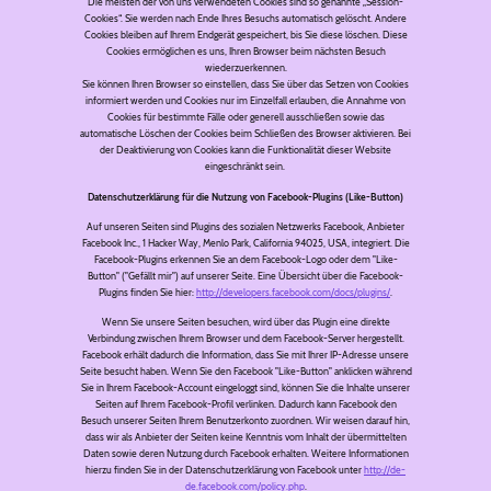
Die meisten der von uns verwendeten Cookies sind so genannte „Session-
Cookies“. Sie werden nach Ende Ihres Besuchs automatisch gelöscht. Andere
Cookies bleiben auf Ihrem Endgerät gespeichert, bis Sie diese löschen. Diese
Cookies ermöglichen es uns, Ihren Browser beim nächsten Besuch
wiederzuerkennen.
Sie können Ihren Browser so einstellen, dass Sie über das Setzen von Cookies
informiert werden und Cookies nur im Einzelfall erlauben, die Annahme von
Cookies für bestimmte Fälle oder generell ausschließen sowie das
automatische Löschen der Cookies beim Schließen des Browser aktivieren. Bei
der Deaktivierung von Cookies kann die Funktionalität dieser Website
eingeschränkt sein.
Datenschutzerklärung für die Nutzung von Facebook-Plugins (Like-Button)
Auf unseren Seiten sind Plugins des sozialen Netzwerks Facebook, Anbieter
Facebook Inc., 1 Hacker Way, Menlo Park, California 94025, USA, integriert. Die
Facebook-Plugins erkennen Sie an dem Facebook-Logo oder dem "Like-
Button" ("Gefällt mir") auf unserer Seite. Eine Übersicht über die Facebook-
Plugins finden Sie hier:
http://developers.facebook.com/docs/plugins/
.
Wenn Sie unsere Seiten besuchen, wird über das Plugin eine direkte
Verbindung zwischen Ihrem Browser und dem Facebook-Server hergestellt.
Facebook erhält dadurch die Information, dass Sie mit Ihrer IP-Adresse unsere
Seite besucht haben. Wenn Sie den Facebook "Like-Button" anklicken während
Sie in Ihrem Facebook-Account eingeloggt sind, können Sie die Inhalte unserer
Seiten auf Ihrem Facebook-Profil verlinken. Dadurch kann Facebook den
Besuch unserer Seiten Ihrem Benutzerkonto zuordnen. Wir weisen darauf hin,
dass wir als Anbieter der Seiten keine Kenntnis vom Inhalt der übermittelten
Daten sowie deren Nutzung durch Facebook erhalten. Weitere Informationen
hierzu finden Sie in der Datenschutzerklärung von Facebook unter
http://de-
de.facebook.com/policy.php
.