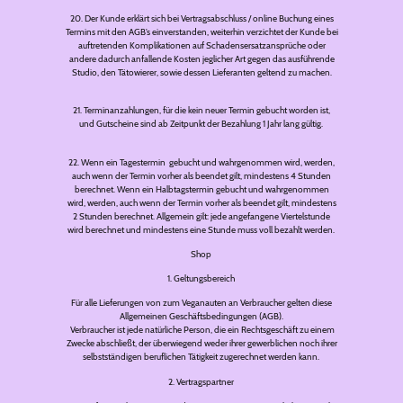
20. Der Kunde erklärt sich bei Vertragsabschluss / online Buchung eines
Termins mit den AGB’s einverstanden, weiterhin verzichtet der Kunde bei
auftretenden Komplikationen auf Schadensersatzansprüche oder
andere dadurch anfallende Kosten jeglicher Art gegen das ausführende
Studio, den Tätowierer, sowie dessen Lieferanten geltend zu machen.
21. Terminanzahlungen, für die kein neuer Termin gebucht worden ist,
und Gutscheine sind ab Zeitpunkt der Bezahlung 1 Jahr lang gültig.
22. Wenn ein Tagestermin gebucht und wahrgenommen wird, werden,
auch wenn der Termin vorher als beendet gilt, mindestens 4 Stunden
berechnet. Wenn ein Halbtagstermin gebucht und wahrgenommen
wird, werden, auch wenn der Termin vorher als beendet gilt, mindestens
2 Stunden berechnet. Allgemein gilt: jede angefangene Viertelstunde
wird berechnet und mindestens eine Stunde muss voll bezahlt werden.
Shop
1. Geltungsbereich
Für alle Lieferungen von zum Veganauten an Verbraucher gelten diese
Allgemeinen Geschäftsbedingungen (AGB).
Verbraucher ist jede natürliche Person, die ein Rechtsgeschäft zu einem
Zwecke abschließt, der überwiegend weder ihrer gewerblichen noch ihrer
selbstständigen beruflichen Tätigkeit zugerechnet werden kann.
2. Vertragspartner