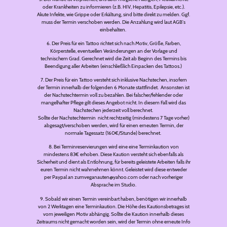
oder Krankheiten zu informieren (z.B. HIV, Hepatitis, Epilepsie, etc.).
Akute Infekte, wie Grippe oder Erkältung, sind bitte direkt zu melden. Ggf.
muss der Termin verschoben werden. Die Anzahlung wird laut AGB's
einbehalten.
6. Der Preis für ein Tattoo richtet sich nach Motiv, Größe, Farben,
Körperstelle, eventuellen Veränderungen an der Vorlage und
technischem Grad. Gerechnet wird die Zeit ab Beginn des Termins bis
Beendigung aller Arbeiten (einschließlich Einpacken des Tattoos.)
7. Der Preis für ein Tattoo versteht sich inklusive Nachstechen, insofern
der Termin innerhalb der folgenden 6 Monate stattfindet. Ansonsten ist
der Nachstechtermin voll zu bezahlen. Bei falscher/fehlender oder
mangelhafter Pflege gilt dieses Angebot nicht. In diesem Fall wird das
Nachstechen jederzeit voll berechnet.
Sollte der Nachstechtermin nicht rechtzeitig (mindestens 7 Tage vorher)
abgesagt/verschoben werden, wird für einen erneuten Termin, der
normale Tagessatz (160€/Stunde) berechnet.
8. Bei Terminreservierungen wird eine eine Terminkaution von
mindestens 83€ erhoben. Diese Kaution versteht sich ebenfalls als
Sicherheit und dient als Entlohnung, für bereits geleistete Arbeiten falls ihr
euren Termin nicht wahrnehmen könnt. Geleistet wird diese entweder
per Paypal an zumveganauten@yahoo.com oder nach vorheriger
Absprache im Studio.
9. Sobald wir einen Termin vereinbart haben, benötigen wir innerhalb
von 2 Werktagen eine Terminkaution. Die Höhe des Kautionsbetrages ist
vom jeweiligen Motiv abhängig. Sollte die Kaution innerhalb dieses
Zeitraums nicht gemacht worden sein, wird der Termin ohne erneute Info