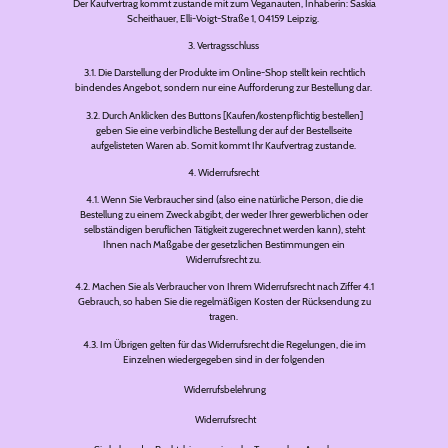
Der Kaufvertrag kommt zustande mit zum Veganauten, Inhaberin: Saskia
Scheithauer, Elli-Voigt-Straße 1, 04159 Leipzig.
3. Vertragsschluss
3.1. Die Darstellung der Produkte im Online-Shop stellt kein rechtlich
bindendes Angebot, sondern nur eine Aufforderung zur Bestellung dar.
3.2. Durch Anklicken des Buttons [Kaufen/kostenpflichtig bestellen]
geben Sie eine verbindliche Bestellung der auf der Bestellseite
aufgelisteten Waren ab. Somit kommt Ihr Kaufvertrag zustande.
4. Widerrufsrecht
4.1. Wenn Sie Verbraucher sind (also eine natürliche Person, die die
Bestellung zu einem Zweck abgibt, der weder Ihrer gewerblichen oder
selbständigen beruflichen Tätigkeit zugerechnet werden kann), steht
Ihnen nach Maßgabe der gesetzlichen Bestimmungen ein
Widerrufsrecht zu.
4.2. Machen Sie als Verbraucher von Ihrem Widerrufsrecht nach Ziffer 4.1
Gebrauch, so haben Sie die regelmäßigen Kosten der Rücksendung zu
tragen.
4.3. Im Übrigen gelten für das Widerrufsrecht die Regelungen, die im
Einzelnen wiedergegeben sind in der folgenden
Widerrufsbelehrung
Widerrufsrecht