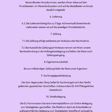
Versandkosten hinzukommen, werden Ihnen diese auf den
Produktseiten, im Warenkorbsystem und auf der Bestellseite nochmals
deutlich mitgeteilt.
6. Lieferung
6.2. Die Lieferzeit beträgt bis zu 5 Tage. Auf eventuell abweichende
Lieferzeiten weisen wir auf der jeweiligen Produktseite hin.
7. Zahlung
7.1. Die Zahlung erfolgt wahlweise per Vorkasse oder Nachnahme.
7.2. Bei Auswahl der Zahlungsart Vorkasse nennen wir Ihnen unsere
Bankverbindung in der Auftragsbestätigung und liefern die Ware nach
Zahlungseingang.
8. Eigentumsvorbehalt
Bis zur vollständigen Zahlung bleibt die Ware unser Eigentum.
9. Sachmägelgewährleistung
Der Zum Veganauten Shop haftet für Sachmängel nach den hierfür
geltenden gesetzlichen Vorschriften, insbesondere §§ 434 ff Bürgerliches
Gesetzbuch.
10. Streitbeilegung
Die EU-Kommission hat eine Internetplattform zur Online-Beilegung
von Streitigkeiten geschaffen. Die Plattform dient als Anlaufstelle zur
außergerichtlichen Beilegung von Streitigkeiten betreffend vertragliche