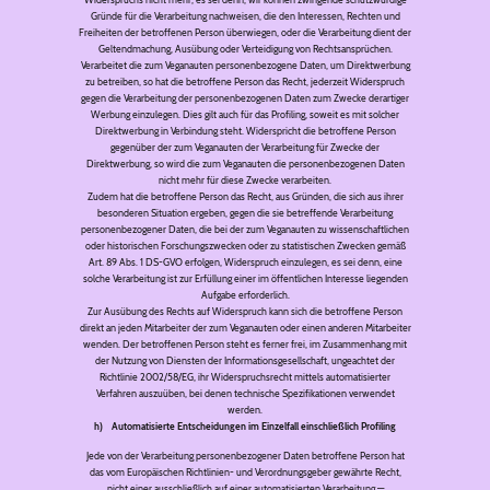
Gründe für die Verarbeitung nachweisen, die den Interessen, Rechten und
Freiheiten der betroffenen Person überwiegen, oder die Verarbeitung dient der
Geltendmachung, Ausübung oder Verteidigung von Rechtsansprüchen.
Verarbeitet die zum Veganauten personenbezogene Daten, um Direktwerbung
zu betreiben, so hat die betroffene Person das Recht, jederzeit Widerspruch
gegen die Verarbeitung der personenbezogenen Daten zum Zwecke derartiger
Werbung einzulegen. Dies gilt auch für das Profiling, soweit es mit solcher
Direktwerbung in Verbindung steht. Widerspricht die betroffene Person
gegenüber der zum Veganauten der Verarbeitung für Zwecke der
Direktwerbung, so wird die zum Veganauten die personenbezogenen Daten
nicht mehr für diese Zwecke verarbeiten.
Zudem hat die betroffene Person das Recht, aus Gründen, die sich aus ihrer
besonderen Situation ergeben, gegen die sie betreffende Verarbeitung
personenbezogener Daten, die bei der zum Veganauten zu wissenschaftlichen
oder historischen Forschungszwecken oder zu statistischen Zwecken gemäß
Art. 89 Abs. 1 DS-GVO erfolgen, Widerspruch einzulegen, es sei denn, eine
solche Verarbeitung ist zur Erfüllung einer im öffentlichen Interesse liegenden
Aufgabe erforderlich.
Zur Ausübung des Rechts auf Widerspruch kann sich die betroffene Person
direkt an jeden Mitarbeiter der zum Veganauten oder einen anderen Mitarbeiter
wenden. Der betroffenen Person steht es ferner frei, im Zusammenhang mit
der Nutzung von Diensten der Informationsgesellschaft, ungeachtet der
Richtlinie 2002/58/EG, ihr Widerspruchsrecht mittels automatisierter
Verfahren auszuüben, bei denen technische Spezifikationen verwendet
werden.
h) Automatisierte Entscheidungen im Einzelfall einschließlich Profiling
Jede von der Verarbeitung personenbezogener Daten betroffene Person hat
das vom Europäischen Richtlinien- und Verordnungsgeber gewährte Recht,
nicht einer ausschließlich auf einer automatisierten Verarbeitung —