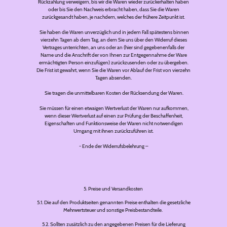
Rückzahlung verweigern, bis wir die Waren wieder zurückerhalten haben
oder bis Sie den Nachweis erbracht haben, dass Sie die Waren
zurückgesandt haben, je nachdem, welches der frühere Zeitpunkt ist.
Sie haben die Waren unverzüglich und in jedem Fall spätestens binnen
vierzehn Tagen ab dem Tag, an dem Sie uns über den Widerruf dieses
Vertrages unterrichten, an uns oder an (hier sind gegebenenfalls der
Name und die Anschrift der von Ihnen zur Entgegennahme der Ware
ermächtigten Person einzufügen) zurückzusenden oder zu übergeben.
Die Frist ist gewahrt, wenn Sie die Waren vor Ablauf der Frist von vierzehn
Tagen absenden.
Sie tragen die unmittelbaren Kosten der Rücksendung der Waren.
Sie müssen für einen etwaigen Wertverlust der Waren nur aufkommen,
wenn dieser Wertverlust auf einen zur Prüfung der Beschaffenheit,
Eigenschaften und Funktionsweise der Waren nicht notwendigen
Umgang mit ihnen zurückzuführen ist.
- Ende der Widerrufsbelehrung –
5. Preise und Versandkosten
5.1. Die auf den Produktseiten genannten Preise enthalten die gesetzliche
Mehrwertsteuer und sonstige Preisbestandteile.
5.2. Sollten zusätzlich zu den angegebenen Preisen für die Lieferung