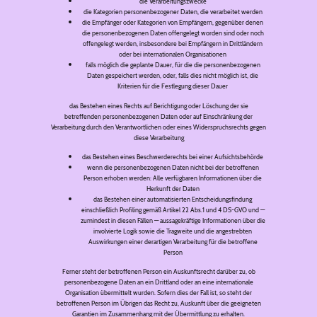
die Verarbeitungszwecke
die Kategorien personenbezogener Daten, die verarbeitet werden
die Empfänger oder Kategorien von Empfängern, gegenüber denen
die personenbezogenen Daten offengelegt worden sind oder noch
offengelegt werden, insbesondere bei Empfängern in Drittländern
oder bei internationalen Organisationen
falls möglich die geplante Dauer, für die die personenbezogenen
Daten gespeichert werden, oder, falls dies nicht möglich ist, die
Kriterien für die Festlegung dieser Dauer
das Bestehen eines Rechts auf Berichtigung oder Löschung der sie
betreffenden personenbezogenen Daten oder auf Einschränkung der
Verarbeitung durch den Verantwortlichen oder eines Widerspruchsrechts gegen
diese Verarbeitung
das Bestehen eines Beschwerderechts bei einer Aufsichtsbehörde
wenn die personenbezogenen Daten nicht bei der betroffenen
Person erhoben werden: Alle verfügbaren Informationen über die
Herkunft der Daten
das Bestehen einer automatisierten Entscheidungsfindung
einschließlich Profiling gemäß Artikel 22 Abs.1 und 4 DS-GVO und —
zumindest in diesen Fällen — aussagekräftige Informationen über die
involvierte Logik sowie die Tragweite und die angestrebten
Auswirkungen einer derartigen Verarbeitung für die betroffene
Person
Ferner steht der betroffenen Person ein Auskunftsrecht darüber zu, ob
personenbezogene Daten an ein Drittland oder an eine internationale
Organisation übermittelt wurden. Sofern dies der Fall ist, so steht der
betroffenen Person im Übrigen das Recht zu, Auskunft über die geeigneten
Garantien im Zusammenhang mit der Übermittlung zu erhalten.