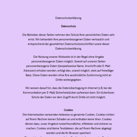
Datenschutzerklärung:
Datenschutz
Die Betreiber dieser Seiten nehmen den Schutz Ihrer persönlichen Daten sehr
ernst. Wir behandeln Ihre personenbezogenen Daten vertraulich und
entsprechend der gesetzlichen Datenschutzvorschriften sowie dieser
Datenschutzerklärung.
Die Nutzung unserer Webseite ist in der Regel ohne Angabe
personenbezogener Daten möglich. Soweit auf unseren Seiten
personenbezogene Daten (beispielsweise Name, Anschrift oder E-Mail-
Adressen) erhoben werden, erfolgt dies, soweit möglich, stets auf freiwilliger
Basis. Diese Daten werden ohne Ihre ausdrückliche Zustimmung nicht an
Dritte weitergegeben.
Wir weisen darauf hin, dass die Datenübertragung im Internet (z.B. bei der
Kommunikation per E-Mail) Sicherheitslücken aufweisen kann. Ein lückenloser
Schutz der Daten vor dem Zugriff durch Dritte ist nicht möglich.
Cookies
Die Internetseiten verwenden teilweise so genannte Cookies. Cookies richten
auf Ihrem Rechner keinen Schaden an und enthalten keine Viren. Cookies
dienen dazu, unser Angebot nutzerfreundlicher, effektiver und sicherer zu
machen. Cookies sind kleine Textdateien, die auf Ihrem Rechner abgelegt
werden und die Ihr Browser speichert.