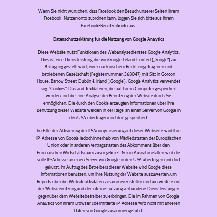
Wenn Sie nicht wünschen, dass Facebook den Besuch unserer Seiten Ihrem
Facebook- Nutzerkonto zuordnen kann, loggen Sie sich bitte aus Ihrem
Facebook-Benutzerkonto aus.
Datenschutzerklärung für die Nutzung von Google Analytics
Diese Website nutzt Funktionen des Webanalysedienstes Google Analytics.
Dies ist eine Dienstleistung, die von Google Ireland Limited („Google“) zur
Verfügung gestellt wird, einer nach irischem Recht eingetragenen und
betriebenen Gesellschaft (Registernummer: 368047) mit Sitz in Gordon
House, Barrow Street, Dublin 4, Irland („Google“). Google Analytics verwendet
sog. "Cookies". Das sind Textdateien, die auf Ihrem Computer gespeichert
werden und die eine Analyse der Benutzung der Website durch Sie
ermöglichen. Die durch den Cookie erzeugten Informationen über Ihre
Benutzung dieser Website werden in der Regel an einen Server von Google in
den USA übertragen und dort gespeichert.
Im Falle der Aktivierung der IP-Anonymisierung auf dieser Webseite wird Ihre
IP-Adresse von Google jedoch innerhalb von Mitgliedstaaten der Europäischen
Union oder in anderen Vertragsstaaten des Abkommens über den
Europäischen Wirtschaftsraum zuvor gekürzt. Nur in Ausnahmefällen wird die
volle IP-Adresse an einen Server von Google in den USA übertragen und dort
gekürzt. Im Auftrag des Betreibers dieser Website wird Google diese
Informationen benutzen, um Ihre Nutzung der Website auszuwerten, um
Reports über die Websiteaktivitäten zusammenzustellen und um weitere mit
der Websitenutzung und der Internetnutzung verbundene Dienstleistungen
gegenüber dem Websitebetreiber zu erbringen. Die im Rahmen von Google
Analytics von Ihrem Browser übermittelte IP-Adresse wird nicht mit anderen
Daten von Google zusammengeführt.