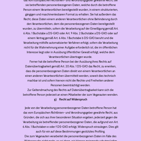
das vom Europäischen Richtlinien- und Verordnungsgeber gewährte Recht, die
sie betreffenden personenbezogenen Daten, welche durch die betroffene
Person einem Verantwortlichen bereitgestellt wurden, in einem strukturierten,
gängigen und maschinenlesbaren Format zu erhalten. Sie hat außerdem das
Recht, diese Daten einem anderen Verantwortlichen ohne Behinderung durch
den Verantwortlichen, dem die personenbezogenen Daten bereitgestellt
wurden, zu übermitteln, sofern die Verarbeitung auf der Einwilligung gemäß Art.
6 Abs. 1 Buchstabe a DS-GVO oder Art. 9 Abs. 2 Buchstabe a DS-GVO oder auf
einem Vertrag gemäß Art. 6 Abs. 1 Buchstabe b DS-GVO beruht und die
Verarbeitung mithilfe automatisierter Verfahren erfolgt, sofern die Verarbeitung
nicht für die Wahrnehmung einer Aufgabe erforderlich ist, die im öffentlichen
Interesse liegt oder in Ausübung öffentlicher Gewalt erfolgt, welche dem
Verantwortlichen übertragen wurde.
Ferner hat die betroffene Person bei der Ausübung ihres Rechts auf
Datenübertragbarkeit gemäß Art. 20 Abs. 1 DS-GVO das Recht, zu erwirken,
dass die personenbezogenen Daten direkt von einem Verantwortlichen an
einen anderen Verantwortlichen übermittelt werden, soweit dies technisch
machbar ist und sofern hiervon nicht die Rechte und Freiheiten anderer
Personen beeinträchtigt werden.
Zur Geltendmachung des Rechts auf Datenübertragbarkeit kann sich die
betroffene Person jederzeit an einen Mitarbeiter der zum Veganauten wenden.
g) Recht auf Widerspruch
Jede von der Verarbeitung personenbezogener Daten betroffene Person hat
das vom Europäischen Richtlinien- und Verordnungsgeber gewährte Recht, aus
Gründen, die sich aus ihrer besonderen Situation ergeben, jederzeit gegen die
Verarbeitung sie betreffender personenbezogener Daten, die aufgrund von Art.
6 Abs. 1 Buchstaben e oder f DS-GVO erfolgt, Widerspruch einzulegen. Dies gilt
auch für ein auf diese Bestimmungen gestütztes Profiling.
Die zum Veganauten verarbeitet die personenbezogenen Daten im Falle des
Widerspruchs nicht mehr, es sei denn, wir können zwingende schutzwürdige