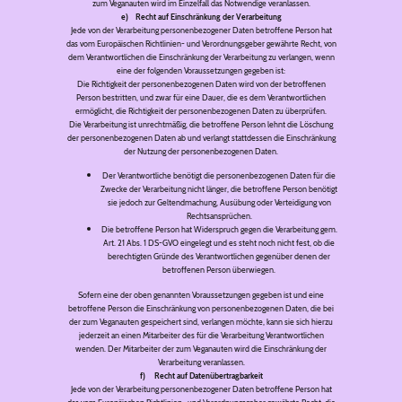
zum Veganauten wird im Einzelfall das Notwendige veranlassen.
e) Recht auf Einschränkung der Verarbeitung
Jede von der Verarbeitung personenbezogener Daten betroffene Person hat
das vom Europäischen Richtlinien- und Verordnungsgeber gewährte Recht, von
dem Verantwortlichen die Einschränkung der Verarbeitung zu verlangen, wenn
eine der folgenden Voraussetzungen gegeben ist:
Die Richtigkeit der personenbezogenen Daten wird von der betroffenen
Person bestritten, und zwar für eine Dauer, die es dem Verantwortlichen
ermöglicht, die Richtigkeit der personenbezogenen Daten zu überprüfen.
Die Verarbeitung ist unrechtmäßig, die betroffene Person lehnt die Löschung
der personenbezogenen Daten ab und verlangt stattdessen die Einschränkung
der Nutzung der personenbezogenen Daten.
Der Verantwortliche benötigt die personenbezogenen Daten für die
Zwecke der Verarbeitung nicht länger, die betroffene Person benötigt
sie jedoch zur Geltendmachung, Ausübung oder Verteidigung von
Rechtsansprüchen.
Die betroffene Person hat Widerspruch gegen die Verarbeitung gem.
Art. 21 Abs. 1 DS-GVO eingelegt und es steht noch nicht fest, ob die
berechtigten Gründe des Verantwortlichen gegenüber denen der
betroffenen Person überwiegen.
Sofern eine der oben genannten Voraussetzungen gegeben ist und eine
betroffene Person die Einschränkung von personenbezogenen Daten, die bei
der zum Veganauten gespeichert sind, verlangen möchte, kann sie sich hierzu
jederzeit an einen Mitarbeiter des für die Verarbeitung Verantwortlichen
wenden. Der Mitarbeiter der zum Veganauten wird die Einschränkung der
Verarbeitung veranlassen.
f) Recht auf Datenübertragbarkeit
Jede von der Verarbeitung personenbezogener Daten betroffene Person hat