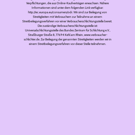
Verpflichtungen, die aus Online-Kaufverträgen erwachsen. Nähere
Informationen sind unter dem folgenden Link verfügbar:
http://ec.europa.eu/consumers/odr. Wir sind zur Beilegung von
Streitigkeiten mit Verbrauchern zur Teilnahme an einem
Streitbeilegungsverfahren vor einer Verbraucherschlichtungsstelle bereit.
Die zuständige Verbraucherschlichtungsstelle ist:
Universalschlichtungsstelle des Bundes Zentrum für Schlichtung e.V.,
Straßburger Straße 8, 77694 Kehl am Rhein, www.verbraucher-
schlichter.de. Zur Beilegung der genannten Streitigkeiten werden wir in
einem Streitbeilegungsverfahren vor dieser Stelle teilnehmen.