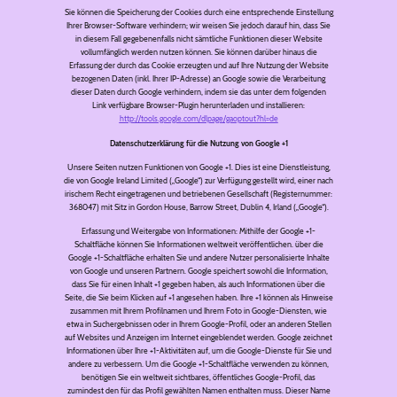
Sie können die Speicherung der Cookies durch eine entsprechende Einstellung
Ihrer Browser-Software verhindern; wir weisen Sie jedoch darauf hin, dass Sie
in diesem Fall gegebenenfalls nicht sämtliche Funktionen dieser Website
vollumfänglich werden nutzen können. Sie können darüber hinaus die
Erfassung der durch das Cookie erzeugten und auf Ihre Nutzung der Website
bezogenen Daten (inkl. Ihrer IP-Adresse) an Google sowie die Verarbeitung
dieser Daten durch Google verhindern, indem sie das unter dem folgenden
Link verfügbare Browser-Plugin herunterladen und installieren:
http://tools.google.com/dlpage/gaoptout?hl=de
Datenschutzerklärung für die Nutzung von Google +1
Unsere Seiten nutzen Funktionen von Google +1. Dies ist eine Dienstleistung,
die von Google Ireland Limited („Google“) zur Verfügung gestellt wird, einer nach
irischem Recht eingetragenen und betriebenen Gesellschaft (Registernummer:
368047) mit Sitz in Gordon House, Barrow Street, Dublin 4, Irland („Google“).
Erfassung und Weitergabe von Informationen: Mithilfe der Google +1-
Schaltfläche können Sie Informationen weltweit veröffentlichen. über die
Google +1-Schaltfläche erhalten Sie und andere Nutzer personalisierte Inhalte
von Google und unseren Partnern. Google speichert sowohl die Information,
dass Sie für einen Inhalt +1 gegeben haben, als auch Informationen über die
Seite, die Sie beim Klicken auf +1 angesehen haben. Ihre +1 können als Hinweise
zusammen mit Ihrem Profilnamen und Ihrem Foto in Google-Diensten, wie
etwa in Suchergebnissen oder in Ihrem Google-Profil, oder an anderen Stellen
auf Websites und Anzeigen im Internet eingeblendet werden. Google zeichnet
Informationen über Ihre +1-Aktivitäten auf, um die Google-Dienste für Sie und
andere zu verbessern. Um die Google +1-Schaltfläche verwenden zu können,
benötigen Sie ein weltweit sichtbares, öffentliches Google-Profil, das
zumindest den für das Profil gewählten Namen enthalten muss. Dieser Name